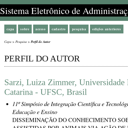
Sistema Eletrônico de Administraç
capa
sobre
acesso
cadastro
pesquisa
edições anteriores
Capa
>
Pesquisa
>
Perfil do Autor
PERFIL DO AUTOR
Sarzi, Luiza Zimmer, Universidade 
Catarina - UFSC, Brasil
11º Simpósio de Integração Científica e Tecnológ
Educação e Ensino
DISSEMINAÇÃO DO CONHECIMENTO SO
ASSISTIDAS POR ANIMAIS VIA AÇÃO DE