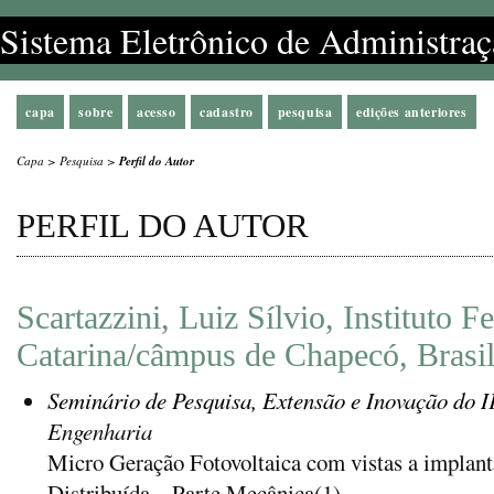
Sistema Eletrônico de Administraç
capa
sobre
acesso
cadastro
pesquisa
edições anteriores
Capa
>
Pesquisa
>
Perfil do Autor
PERFIL DO AUTOR
Scartazzini, Luiz Sílvio, Instituto F
Catarina/câmpus de Chapecó, Brasi
Seminário de Pesquisa, Extensão e Inovação do 
Engenharia
Micro Geração Fotovoltaica com vistas a implan
Distribuída – Parte Mecânica(1).