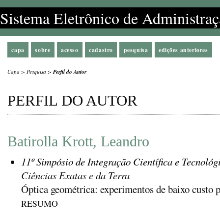
Sistema Eletrônico de Administraç
capa
sobre
acesso
cadastro
pesquisa
edições anteriores
Capa
>
Pesquisa
>
Perfil do Autor
PERFIL DO AUTOR
Batirolla Krott, Leandro
11º Simpósio de Integração Científica e Tecnológ
Ciências Exatas e da Terra
Óptica geométrica: experimentos de baixo custo 
RESUMO