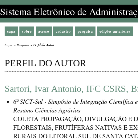
Sistema Eletrônico de Administraç
capa
sobre
acesso
cadastro
pesquisa
edições anteriores
Capa
>
Pesquisa
>
Perfil do Autor
PERFIL DO AUTOR
Sartori, Ivar Antonio, IFC CSRS, Br
6º SICT-Sul - Simpósio de Integração Científica 
Resumo Ciências Agrárias
COLETA PROPAGAÇÃO, DIVULGAÇÃO E D
FLORESTAIS, FRUTÍFERAS NATIVAS E 
RURAIS DO LITORAL SUL DE SANTA CA