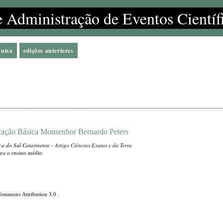
e Administração de Eventos Científ
quisa
edições anteriores
ucação Básica Monsenhor Bernardo Peters
ica do Sul Catarinense
- Artigo Ciências Exatas e da Terra
ara o ensino médio
Commons Attribution 3.0
.