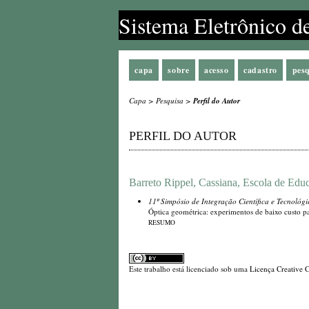
Sistema Eletrônico d
capa
sobre
acesso
cadastro
pes
Capa
>
Pesquisa
>
Perfil do Autor
PERFIL DO AUTOR
Barreto Rippel, Cassiana, Escola de Ed
11º Simpósio de Integração Científica e Tecnológ
Óptica geométrica: experimentos de baixo custo p
RESUMO
Este trabalho está licenciado sob uma
Licença Creative 