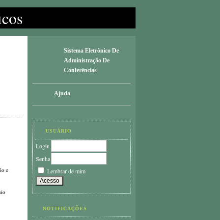
icos
Sistema Eletrônico De
Administração De
Conferências
Ajuda
USUÁRIO
Login
Senha
ão e
Lembrar de mim
sio
NOTIFICAÇÕES