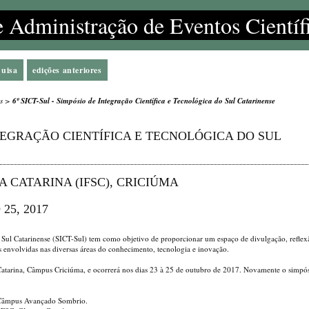
e Administração de Eventos Científ
quisa
edições anteriores
s
>
6º SICT-Sul - Simpósio de Integração Científica e Tecnológica do Sul Catarinense
INTEGRAÇÃO CIENTÍFICA E TECNOLÓGICA DO SUL
 CATARINA (IFSC), CRICIÚMA
25, 2017
o Sul Catarinense (SICT-Sul) tem como objetivo de proporcionar um espaço de divulgação, reflex
es envolvidas nas diversas áreas do conhecimento, tecnologia e inovação.
a Catarina, Câmpus Criciúma, e ocorrerá nos dias 23 à 25 de outubro de 2017. Novamente o simpó
, Câmpus Avançado Sombrio.