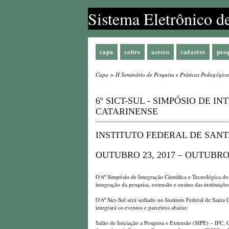
Sistema Eletrônico d
capa
sobre
acesso
cadastro
pes
Capa
>
II Seminário de Pesquisa e Práticas Pedagógica
6º SICT-SUL - SIMPÓSIO DE 
CATARINENSE
INSTITUTO FEDERAL DE SANTA
OUTUBRO 23, 2017 – OUTUBRO 
O 6º Simpósio de Integração Científica e Tecnológica d
integração da pesquisa, extensão e ensino das instituiçõ
O 6º Sict-Sul será sediado no Instituto Federal de Sant
integrará os eventos e parceiros abaixo:
Salão de Iniciação a Pesquisa e Extensão (SIPE) – IFC