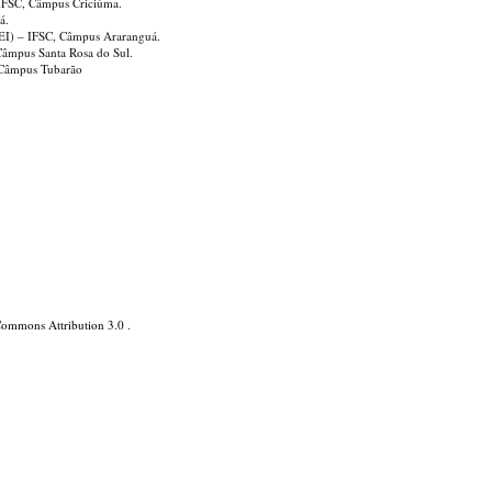
 IFSC, Câmpus Criciúma.
á.
IPEI) – IFSC, Câmpus Araranguá.
 Câmpus Santa Rosa do Sul.
 Câmpus Tubarão
Commons Attribution 3.0
.