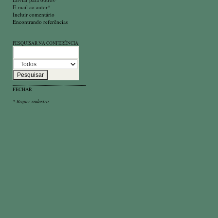
E-mail ao autor*
Incluir comentário
Encontrando referências
PESQUISAR NA CONFERÊNCIA
FECHAR
* Requer
cadastro