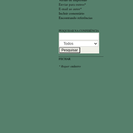
Enviar para outros*
E-mail ao autor*
Incluir comentário
Encontrando referências
PESQUISAR NA CONFERÊNCIA
FECHAR
* Requer
cadastro