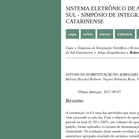
SISTEMA ELETRÔNICO DE A
SUL - SIMPÓSIO DE INTEG
CATARINENSE
capa
sobre
acesso
cadastro
Capa
>
Simpósio de Integração Científica e Tecno
do Sul Catarinense
>
Artigo Engenharias
>
Bohne
ESTUDO DA SUSBSTITUIÇÃO DO AGREGADO
Heloisa Haschel Bohnen, Vagner Palmeira Rosa, Vi
Última alteração: 2017-09-07
Resumo
A construção civil é uma das atividades que mais g
vêm crescendo a cada dia. Com o objetivo de apont
parcial ou total (0, 50 e 100%, em volume) do ag
padrão, foram utilizados os ensaios de determinaçã
elasticidade. Os resultados deste estudo revelam o
natural por agregado reciclado de cerâmica vermel