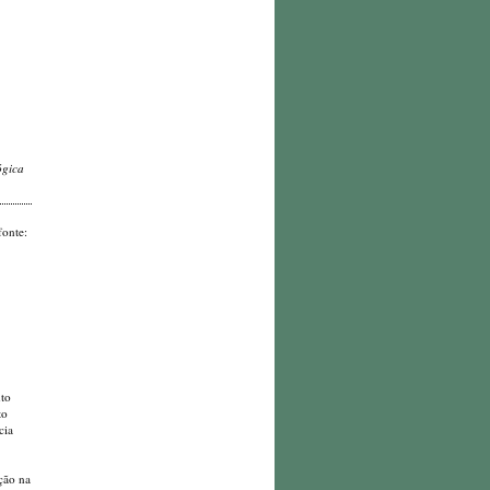
ógica
fonte:
nto
to
cia
ção na