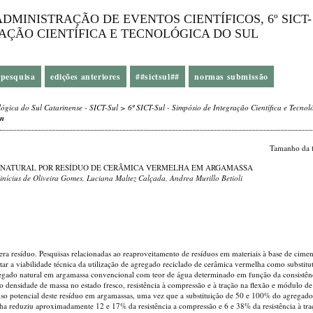
DMINISTRAÇÃO DE EVENTOS CIENTÍFICOS, 6º SICT-
RAÇÃO CIENTÍFICA E TECNOLÓGICA DO SUL
pesquisa
edições anteriores
##sictsul##
normas submissão
lógica do Sul Catarinense - SICT-Sul
>
6º SICT-Sul - Simpósio de Integração Científica e Tecnol
n
Tamanho da 
 NATURAL POR RESÍDUO DE CERÂMICA VERMELHA EM ARGAMASSA
nícius de Oliveira Gomes, Luciana Maltez Calçada, Andrea Murillo Betioli
era resíduo. Pesquisas relacionadas ao reaproveitamento de resíduos em materiais à base de cime
ar a viabilidade técnica da utilização de agregado reciclado de cerâmica vermelha como substitu
regado natural em argamassa convencional com teor de água determinado em função da consistên
o densidade de massa no estado fresco, resistência à compressão e à tração na flexão e módulo de
 uso potencial deste resíduo em argamassas, uma vez que a substituição de 50 e 100% do agregado
ha reduziu aproximadamente 12 e 17% da resistência a compressão e 6 e 38% da resistência à tra