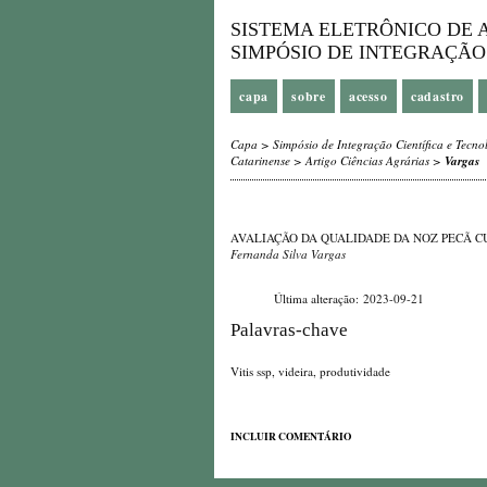
SISTEMA ELETRÔNICO DE A
SIMPÓSIO DE INTEGRAÇÃO
capa
sobre
acesso
cadastro
Capa
>
Simpósio de Integração Científica e Tecno
Catarinense
>
Artigo Ciências Agrárias
>
Vargas
AVALIAÇÃO DA QUALIDADE DA NOZ PECÃ C
Fernanda Silva Vargas
Última alteração: 2023-09-21
Palavras-chave
Vitis ssp, videira, produtividade
INCLUIR COMENTÁRIO