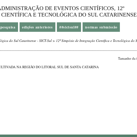
DMINISTRAÇÃO DE EVENTOS CIENTÍFICOS, 12º
 CIENTÍFICA E TECNOLÓGICA DO SUL CATARINENSE
pesquisa
edições anteriores
##sictsul##
normas submissão
lógica do Sul Catarinense - SICT-Sul
>
12º Simpósio de Integração Científica e Tecnológica do 
Tamanho da 
ULTIVADA NA REGIÃO DO LITORAL SUL DE SANTA CATARINA