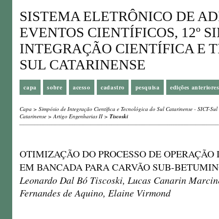
SISTEMA ELETRÔNICO DE A
EVENTOS CIENTÍFICOS, 12º S
INTEGRAÇÃO CIENTÍFICA E 
SUL CATARINENSE
capa
sobre
acesso
cadastro
pesquisa
edições anteriore
Capa
>
Simpósio de Integração Científica e Tecnológica do Sul Catarinense - SICT-Sul
Catarinense
>
Artigo Engenharias II
>
Tiscoski
OTIMIZAÇÃO DO PROCESSO DE OPERAÇÃO 
EM BANCADA PARA CARVÃO SUB-BETUMIN
Leonardo Dal Bó Tiscoski, Lucas Canarin Marcine
Fernandes de Aquino, Elaine Virmond