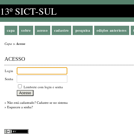
13º SICT-SUL
capa
sobre
acesso
cadastro
pesquisa
edições anteriores
Capa
>
Acesso
ACESSO
Login
Senha
Lembrete com login e senha
»
Não está cadastrado? Cadastre-se no sistema
»
Esqueceu a senha?