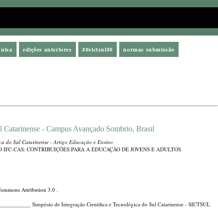
quisa
edições anteriores
##sictsul##
normas submissão
ral Catarinense - Campus Avançado Sombrio, Brasil
ica do Sul Catarinense
- Artigo Educação e Ensino
 IFC-CAS: CONTRIBUIÇÕES PARA A EDUCAÇÃO DE JOVENS E ADULTOS
Commons Attribution 3.0
.
_____ Simpósio de Integração Científica e Tecnológica do Sul Catarinense - SICTSUL