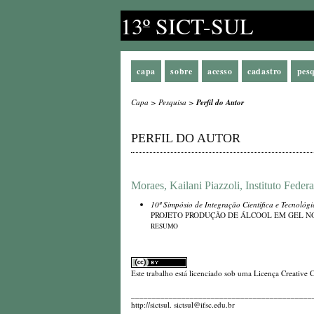
13º SICT-SUL
capa
sobre
acesso
cadastro
pes
Capa
>
Pesquisa
>
Perfil do Autor
PERFIL DO AUTOR
Moraes, Kailani Piazzoli, Instituto Fede
10º Simpósio de Integração Científica e Tecnológ
PROJETO PRODUÇÃO DE ÁLCOOL EM GEL NO
RESUMO
Este trabalho está licenciado sob uma
Licença Creative 
_________________________________________________
http://sictsul. sictsul@ifsc.edu.br