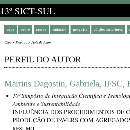
13º SICT-SUL
capa
sobre
acesso
cadastro
pesquisa
edições anteriores
Capa
>
Pesquisa
>
Perfil do Autor
PERFIL DO AUTOR
Martins Dagostin, Gabriela, IFSC, B
10º Simpósio de Integração Científica e Tecnológ
Ambiente e Sustentabilidade
INFLUÊNCIA DOS PROCEDIMENTOS DE 
PRODUÇÃO DE PAVERS COM AGREGADOS
RESUMO