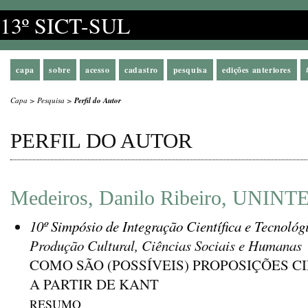
13º SICT-SUL
capa
sobre
acesso
cadastro
pesquisa
edições anteriores
Capa
>
Pesquisa
>
Perfil do Autor
PERFIL DO AUTOR
Medeiros, Danilo Ribeiro, UNINT
10º Simpósio de Integração Científica e Tecnológ
Produção Cultural, Ciências Sociais e Humanas
COMO SÃO (POSSÍVEIS) PROPOSIÇÕES 
A PARTIR DE KANT
RESUMO