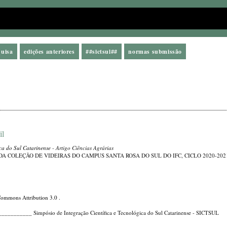
quisa
edições anteriores
##sictsul##
normas submissão
il
ica do Sul Catarinense
- Artigo Ciências Agrárias
A COLEÇÃO DE VIDEIRAS DO CAMPUS SANTA ROSA DO SUL DO IFC, CICLO 2020-202
Commons Attribution 3.0
.
_____ Simpósio de Integração Científica e Tecnológica do Sul Catarinense - SICTSUL