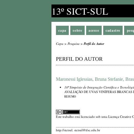
13º SICT-SUL
capa
sobre
acesso
cadastro
pes
Capa
>
Pesquisa
>
Perfil do Autor
PERFIL DO AUTOR
Maronessi Iglessias, Bruna Stefanie, Bras
10º Simpósio de Integração Científica e Tecnológ
AVALIAÇÃO DE UVAS VINÍFERAS BRANCAS D
RESUMO
Este trabalho está licenciado sob uma
Licença Creative 
_________________________________________________
http://sictsul. sictsul@ifsc.edu.br