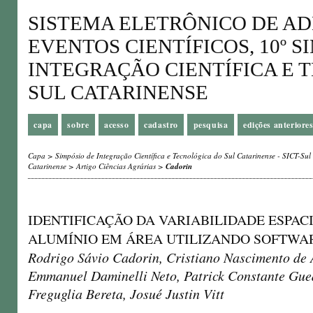
SISTEMA ELETRÔNICO DE A
EVENTOS CIENTÍFICOS, 10º S
INTEGRAÇÃO CIENTÍFICA E 
SUL CATARINENSE
capa
sobre
acesso
cadastro
pesquisa
edições anteriore
Capa
>
Simpósio de Integração Científica e Tecnológica do Sul Catarinense - SICT-Sul
Catarinense
>
Artigo Ciências Agrárias
>
Cadorin
IDENTIFICAÇÃO DA VARIABILIDADE ESPAC
ALUMÍNIO EM ÁREA UTILIZANDO SOFTWA
Rodrigo Sávio Cadorin, Cristiano Nascimento de
Emmanuel Daminelli Neto, Patrick Constante Gued
Freguglia Bereta, Josué Justin Vitt