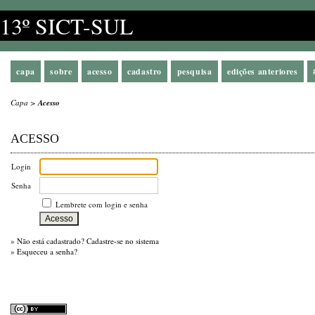
13º SICT-SUL
capa
sobre
acesso
cadastro
pesquisa
edições anteriores
Capa
>
Acesso
ACESSO
Login
Senha
Lembrete com login e senha
»
Não está cadastrado? Cadastre-se no sistema
»
Esqueceu a senha?