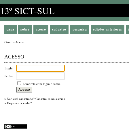
13º SICT-SUL
capa
sobre
acesso
cadastro
pesquisa
edições anteriores
Capa
>
Acesso
ACESSO
Login
Senha
Lembrete com login e senha
»
Não está cadastrado? Cadastre-se no sistema
»
Esqueceu a senha?