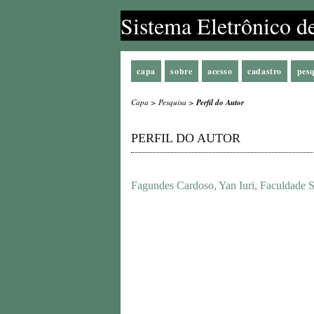
Sistema Eletrônico d
capa
sobre
acesso
cadastro
pes
Capa
>
Pesquisa
>
Perfil do Autor
PERFIL DO AUTOR
Fagundes Cardoso, Yan Iuri, Faculdade 