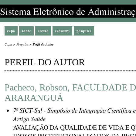
Sistema Eletrônico de Administraç
capa
sobre
acesso
cadastro
pesquisa
Capa
>
Pesquisa
>
Perfil do Autor
PERFIL DO AUTOR
Pacheco, Robson, FACULDADE 
ARARANGUÁ
7º SICT-Sul - Simpósio de Integração Científica 
Artigo Saúde
AVALIAÇÃO DA QUALIDADE DE VIDA E 
IDOSOS INSTITUCIONALIZADOS DA REG