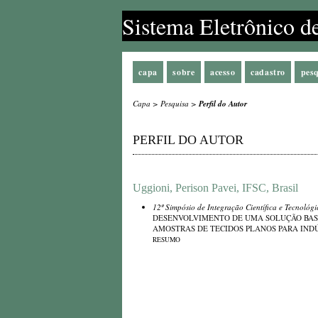
Sistema Eletrônico d
capa
sobre
acesso
cadastro
pes
Capa
>
Pesquisa
>
Perfil do Autor
PERFIL DO AUTOR
Uggioni, Perison Pavei, IFSC, Brasil
12º Simpósio de Integração Científica e Tecnológ
DESENVOLVIMENTO DE UMA SOLUÇÃO BASE
AMOSTRAS DE TECIDOS PLANOS PARA IND
RESUMO