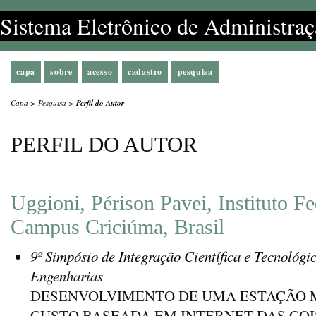
Sistema Eletrônico de Administraç
capa
sobre
acesso
cadastro
pesquisa
Capa
>
Pesquisa
>
Perfil do Autor
PERFIL DO AUTOR
Uggioni, Périson Pavei, Instituto Fe
Campus Criciúma, Brasil
9º Simpósio de Integração Científica e Tecnológi
Engenharias
DESENVOLVIMENTO DE UMA ESTAÇÃO 
CUSTO BASEADA EM INTERNET DAS COI