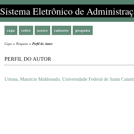
Sistema Eletrônico de Administraç
capa
sobre
acesso
cadastro
pesquisa
Capa
>
Pesquisa
>
Perfil do Autor
PERFIL DO AUTOR
Uriona, Mauricio Maldonado, Universidade Federal de Santa Catarin