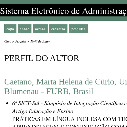
Sistema Eletrônico de Administraç
capa
sobre
acesso
cadastro
pesquisa
Capa
>
Pesquisa
>
Perfil do Autor
PERFIL DO AUTOR
Caetano, Marta Helena de Cúrio, U
Blumenau - FURB, Brasil
6º SICT-Sul - Simpósio de Integração Científica 
Artigo Educação e Ensino
PRÁTICAS EM LÍNGUA INGLESA COM T
APRENDIZAGEM E COMUNICAÇÃO COM O 