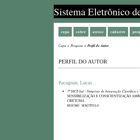
Sistema Eletrônico d
capa
sobre
acesso
cadastro
pes
Capa
>
Pesquisa
>
Perfil do Autor
PERFIL DO AUTOR
Pacagnan, Lucas
7º SICT-Sul - Simpósio de Integração Científica e
SENSIBILIZAÇÃO E CONSCIENTIZAÇÃO AM
CRICIÚMA
RESUMO
SEM TÍTULO