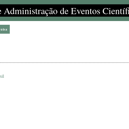
e Administração de Eventos Científ
quisa
sil