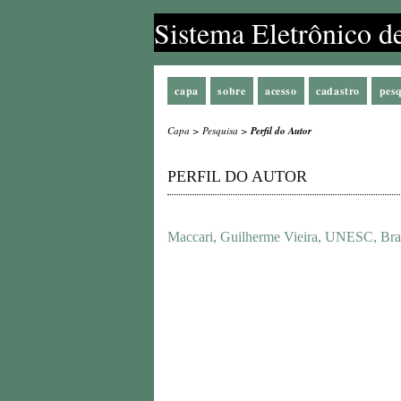
Sistema Eletrônico d
capa
sobre
acesso
cadastro
pes
Capa
>
Pesquisa
>
Perfil do Autor
PERFIL DO AUTOR
Maccari, Guilherme Vieira, UNESC, Bra