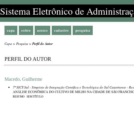
Sistema Eletrônico de Administraç
capa
sobre
acesso
cadastro
pesquisa
Capa
>
Pesquisa
>
Perfil do Autor
PERFIL DO AUTOR
Macedo, Guilherme
7º SICT-Sul - Simpósio de Integração Científica e Tecnológica do Sul Catarinense
- Res
ANÁLISE ECONÔMICA DO CULTIVO DE MILHO NA CIDADE DE SÃO FRANCISCO
RESUMO
SEM TÍTULO