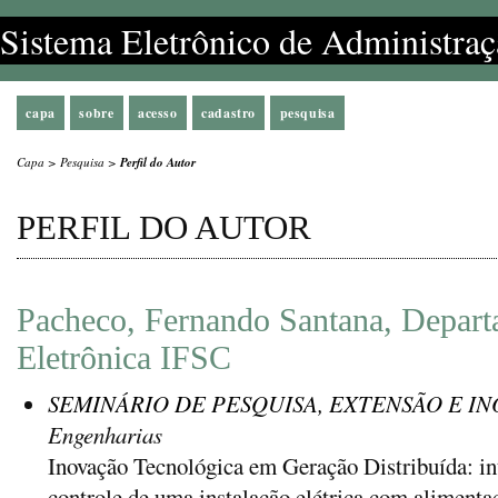
Sistema Eletrônico de Administraç
capa
sobre
acesso
cadastro
pesquisa
Capa
>
Pesquisa
>
Perfil do Autor
PERFIL DO AUTOR
Pacheco, Fernando Santana, Depar
Eletrônica IFSC
SEMINÁRIO DE PESQUISA, EXTENSÃO E INO
Engenharias
Inovação Tecnológica em Geração Distribuída: in
controle de uma instalação elétrica com alimentaç