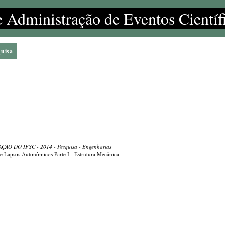
e Administração de Eventos Científ
quisa
ÇÃO DO IFSC - 2014
- Pesquisa - Engenharias
de Lapsos Autonômicos Parte I - Estrutura Mecânica