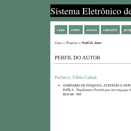
Sistema Eletrônico d
capa
sobre
acesso
cadastro
pes
Capa
>
Pesquisa
>
Perfil do Autor
PERFIL DO AUTOR
Pacheco, Fábio Cabral
SEMINÁRIO DE PESQUISA, EXTENSÃO E INOVA
PuPILA - Pupilômetro Portátil para Investigação 
RESUMO
PDF