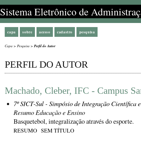
Sistema Eletrônico de Administraç
capa
sobre
acesso
cadastro
pesquisa
Capa
>
Pesquisa
>
Perfil do Autor
PERFIL DO AUTOR
Machado, Cleber, IFC - Campus San
7º SICT-Sul - Simpósio de Integração Científica 
Resumo Educação e Ensino
Basquetebol, integralização através do esporte.
RESUMO
SEM TÍTULO