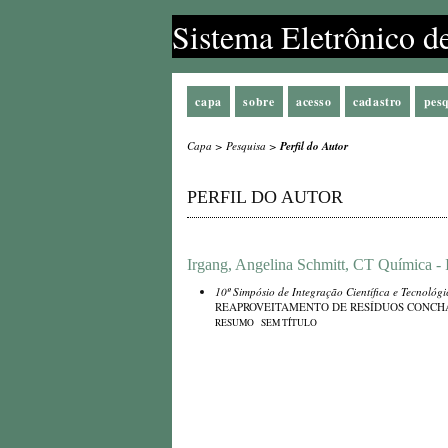
Sistema Eletrônico d
capa
sobre
acesso
cadastro
pes
Capa
>
Pesquisa
>
Perfil do Autor
PERFIL DO AUTOR
Irgang, Angelina Schmitt, CT Química - 
10º Simpósio de Integração Científica e Tecnológ
REAPROVEITAMENTO DE RESÍDUOS CONCH
RESUMO
SEM TÍTULO