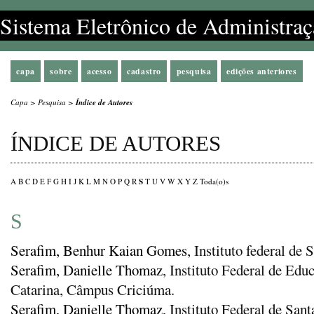
Sistema Eletrônico de Administraç
capa
sobre
acesso
cadastro
pesquisa
edições anteriores
Capa
>
Pesquisa
>
Índice de Autores
ÍNDICE DE AUTORES
S
A
B
C
D
E
F
G
H
I
J
K
L
M
N
O
P
Q
R
T
U
V
W
X
Y
Z
Toda(o)s
S
Serafim, Benhur Kaian Gomes
, Instituto federal d
Serafim, Danielle Thomaz
, Instituto Federal de Edu
Catarina, Câmpus Criciúma.
Serafim, Danielle Thomaz
, Instituto Federal de San