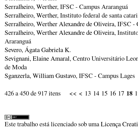
Serralheiro, Werther
, IFSC - Campus Araranguá
Serralheiro, Werther
, Instituto federal de santa cat
Serralheiro, Werther Alexandre de Oliveira
, IFSC -
Serralheiro, Werther Alexandre de Oliveira
, Institu
Araranguá
Severo, Ágata Gabriela K.
Sevignani, Elaine Amaral
, Centro Universitário Le
de Moda
Sganzerla, William Gustavo
, IFSC - Campus Lages
18
426 a 450 de 917 itens
<<
<
13
14
15
16
17
1
Este trabalho está licenciado sob uma
Licença Creat