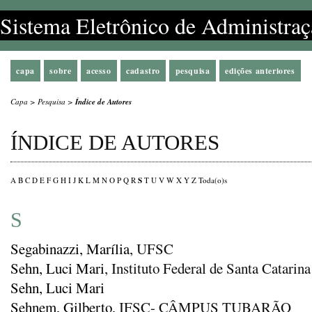
Sistema Eletrônico de Administraç
capa
sobre
acesso
cadastro
pesquisa
edições anteriores
Capa
>
Pesquisa
>
Índice de Autores
ÍNDICE DE AUTORES
S
A
B
C
D
E
F
G
H
I
J
K
L
M
N
O
P
Q
R
T
U
V
W
X
Y
Z
Toda(o)s
S
Segabinazzi, Marília
, UFSC
Sehn, Luci Mari
, Instituto Federal de Santa Catari
Sehn, Luci Mari
Sehnem, Gilberto
, IFSC- CÂMPUS TUBARÃO