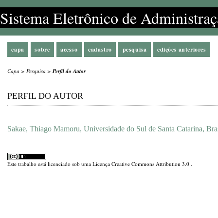
Sistema Eletrônico de Administraç
capa
sobre
acesso
cadastro
pesquisa
edições anteriores
Capa
>
Pesquisa
>
Perfil do Autor
PERFIL DO AUTOR
Sakae, Thiago Mamoru, Universidade do Sul de Santa Catarina, Bras
Este trabalho está licenciado sob uma
Licença Creative Commons Attribution 3.0
.