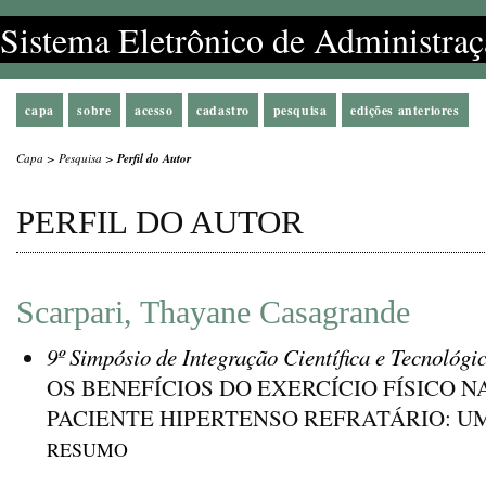
Sistema Eletrônico de Administraç
capa
sobre
acesso
cadastro
pesquisa
edições anteriores
Capa
>
Pesquisa
>
Perfil do Autor
PERFIL DO AUTOR
Scarpari, Thayane Casagrande
9º Simpósio de Integração Científica e Tecnológi
OS BENEFÍCIOS DO EXERCÍCIO FÍSICO 
PACIENTE HIPERTENSO REFRATÁRIO: U
RESUMO