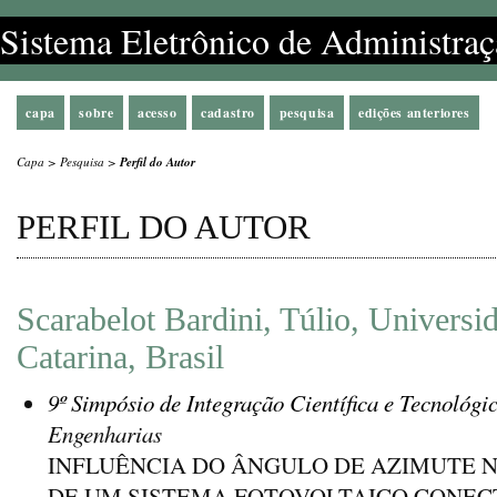
Sistema Eletrônico de Administraç
capa
sobre
acesso
cadastro
pesquisa
edições anteriores
Capa
>
Pesquisa
>
Perfil do Autor
PERFIL DO AUTOR
Scarabelot Bardini, Túlio, Universi
Catarina, Brasil
9º Simpósio de Integração Científica e Tecnológi
Engenharias
INFLUÊNCIA DO ÂNGULO DE AZIMUTE 
DE UM SISTEMA FOTOVOLTAICO CONEC