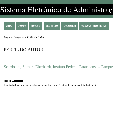
Sistema Eletrônico de Administraç
capa
sobre
acesso
cadastro
pesquisa
edições anteriores
Capa
>
Pesquisa
>
Perfil do Autor
PERFIL DO AUTOR
Scardosim, Samara Eberhardt, Instituo Federal Catarinense - Campus
Este trabalho está licenciado sob uma
Licença Creative Commons Attribution 3.0
.