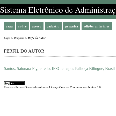
Sistema Eletrônico de Administraç
capa
sobre
acesso
cadastro
pesquisa
edições anteriores
Capa
>
Pesquisa
>
Perfil do Autor
PERFIL DO AUTOR
Santos, Saionara Figueiredo, IFSC cmapus Palhoça Bilíngue, Brasil
Este trabalho está licenciado sob uma
Licença Creative Commons Attribution 3.0
.