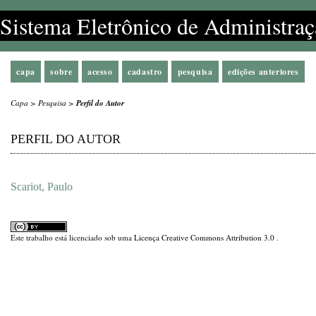
Sistema Eletrônico de Administraç
capa
sobre
acesso
cadastro
pesquisa
edições anteriores
Capa
>
Pesquisa
>
Perfil do Autor
PERFIL DO AUTOR
Scariot, Paulo
Este trabalho está licenciado sob uma
Licença Creative Commons Attribution 3.0
.