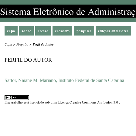
Sistema Eletrônico de Administraç
capa
sobre
acesso
cadastro
pesquisa
edições anteriores
Capa
>
Pesquisa
>
Perfil do Autor
PERFIL DO AUTOR
Sartor, Naiane M. Mariano, Instituto Federal de Santa Catarina
Este trabalho está licenciado sob uma
Licença Creative Commons Attribution 3.0
.