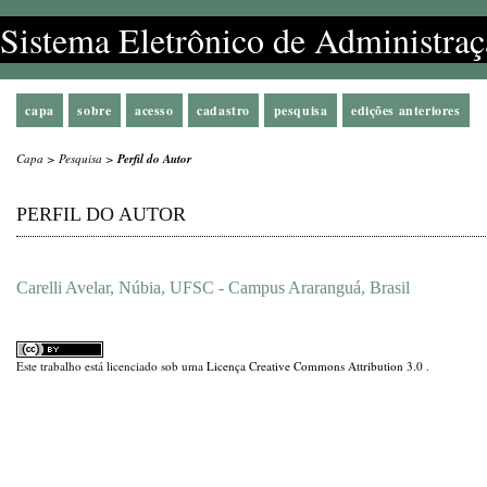
Sistema Eletrônico de Administraç
capa
sobre
acesso
cadastro
pesquisa
edições anteriores
Capa
>
Pesquisa
>
Perfil do Autor
PERFIL DO AUTOR
Carelli Avelar, Núbia, UFSC - Campus Araranguá, Brasil
Este trabalho está licenciado sob uma
Licença Creative Commons Attribution 3.0
.