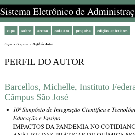
Sistema Eletrônico de Administraç
capa
sobre
acesso
cadastro
pesquisa
edições anteriores
Capa
>
Pesquisa
>
Perfil do Autor
PERFIL DO AUTOR
Barcellos, Michelle, Instituto Feder
Câmpus São José
10º Simpósio de Integração Científica e Tecnológ
Educação e Ensino
IMPACTOS DA PANDEMIA NO COTIDIANO
ANÁLISE DAS PRÁTICAS DE QUÍMICA N