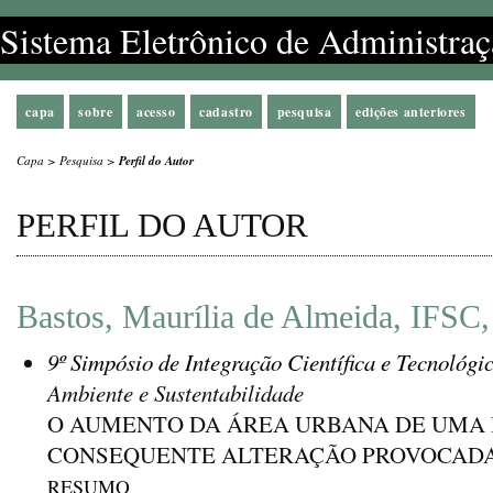
Sistema Eletrônico de Administraç
capa
sobre
acesso
cadastro
pesquisa
edições anteriores
Capa
>
Pesquisa
>
Perfil do Autor
PERFIL DO AUTOR
Bastos, Maurília de Almeida, IFSC,
9º Simpósio de Integração Científica e Tecnológi
Ambiente e Sustentabilidade
O AUMENTO DA ÁREA URBANA DE UMA 
CONSEQUENTE ALTERAÇÃO PROVOCADA
RESUMO