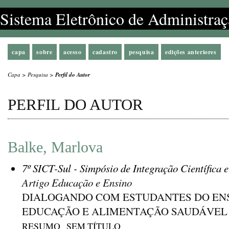
Sistema Eletrônico de Administraç
capa
sobre
acesso
cadastro
pesquisa
edições anteriores
Capa
>
Pesquisa
>
Perfil do Autor
PERFIL DO AUTOR
Balke, Marlova
7º SICT-Sul - Simpósio de Integração Científica 
Artigo Educação e Ensino
DIALOGANDO COM ESTUDANTES DO EN
EDUCAÇÃO E ALIMENTAÇÃO SAUDÁVEL
RESUMO
SEM TÍTULO