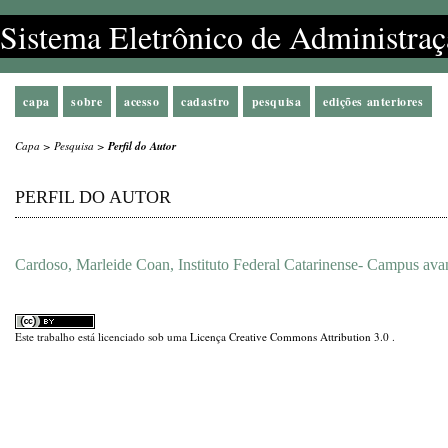
Sistema Eletrônico de Administraç
capa
sobre
acesso
cadastro
pesquisa
edições anteriores
Capa
>
Pesquisa
>
Perfil do Autor
PERFIL DO AUTOR
Cardoso, Marleide Coan, Instituto Federal Catarinense- Campus ava
Este trabalho está licenciado sob uma
Licença Creative Commons Attribution 3.0
.