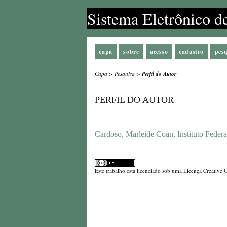
Sistema Eletrônico d
capa
sobre
acesso
cadastro
pes
Capa
>
Pesquisa
>
Perfil do Autor
PERFIL DO AUTOR
Cardoso, Marleide Coan, Instituto Feder
Este trabalho está licenciado sob uma
Licença Creative 