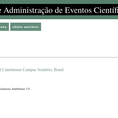
e Administração de Eventos Científ
quisa
edições anteriores
al Catarinense Campus Sombrio, Brasil
Commons Attribution 3.0
.