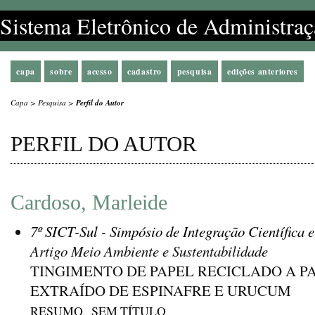
Sistema Eletrônico de Administraç
capa
sobre
acesso
cadastro
pesquisa
edições anteriores
Capa
>
Pesquisa
>
Perfil do Autor
PERFIL DO AUTOR
Cardoso, Marleide
7º SICT-Sul - Simpósio de Integração Científica 
Artigo Meio Ambiente e Sustentabilidade
TINGIMENTO DE PAPEL RECICLADO A P
EXTRAÍDO DE ESPINAFRE E URUCUM
RESUMO
SEM TÍTULO