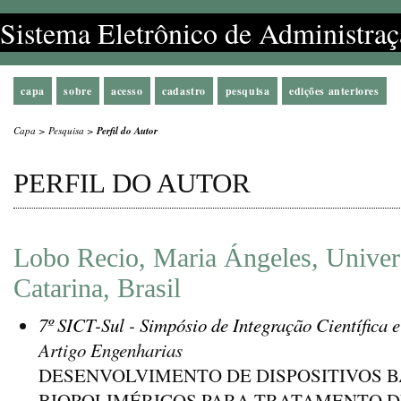
Sistema Eletrônico de Administraç
capa
sobre
acesso
cadastro
pesquisa
edições anteriores
Capa
>
Pesquisa
>
Perfil do Autor
PERFIL DO AUTOR
Lobo Recio, Maria Ángeles, Univer
Catarina, Brasil
7º SICT-Sul - Simpósio de Integração Científica 
Artigo Engenharias
DESENVOLVIMENTO DE DISPOSITIVOS 
BIOPOLIMÉRICOS PARA TRATAMENTO 