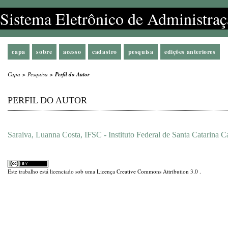
Sistema Eletrônico de Administraç
capa
sobre
acesso
cadastro
pesquisa
edições anteriores
Capa
>
Pesquisa
>
Perfil do Autor
PERFIL DO AUTOR
Saraiva, Luanna Costa, IFSC - Instituto Federal de Santa Catarina 
Este trabalho está licenciado sob uma
Licença Creative Commons Attribution 3.0
.